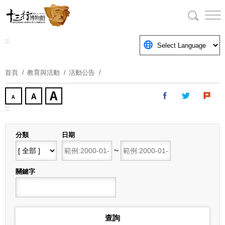
跳
到
主
要
:::
內
容
首頁
教育與活動
活動公告
區
塊
:::
分類
日期
開始日期
~
結束日期
關鍵字