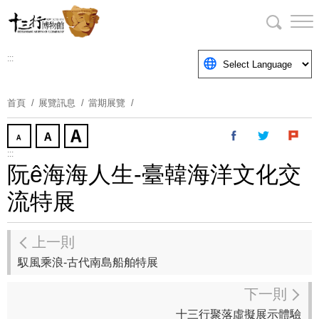
跳
到
主
要
:::
內
容
首頁
展覽訊息
當期展覽
區
塊
:::
阮ê海海人生-臺韓海洋文化交
流特展
上一則
馭風乘浪-古代南島船舶特展
下一則
十三行聚落虛擬展示體驗