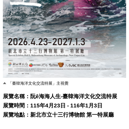
「臺韓海洋文化交流特展」主視覺
展覽名稱：阮ê海海人生
-
臺韓海洋文化交流特展
展覽時間：
115
年
4
月
23
日
- 116
年
1
月
3
日
展覽地點：新北市立十三行博物館 第一特展廳