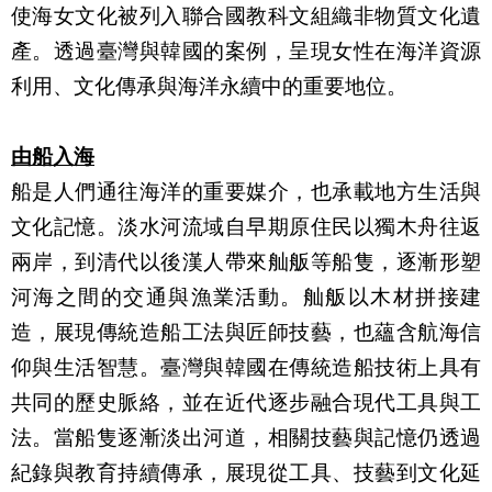
使海女文化被列入聯合國教科文組織非物質文化遺
產。透過臺灣與韓國的案例，呈現女性在海洋資源
利用、文化傳承與海洋永續中的重要地位。
由船入海
船是人們通往海洋的重要媒介，也承載地方生活與
文化記憶。淡水河流域自早期原住民以獨木舟往返
兩岸，到清代以後漢人帶來舢舨等船隻，逐漸形塑
河海之間的交通與漁業活動。舢舨以木材拼接建
造，展現傳統造船工法與匠師技藝，也蘊含航海信
仰與生活智慧。臺灣與韓國在傳統造船技術上具有
共同的歷史脈絡，並在近代逐步融合現代工具與工
法。當船隻逐漸淡出河道，相關技藝與記憶仍透過
紀錄與教育持續傳承，展現從工具、技藝到文化延