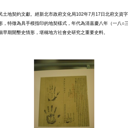
地契約文獻。經新北市政府文化局102年7月17日北府文資字第1
形，特徵為具手模指印的地契樣式，年代為清嘉慶八年（一八○
個早期開墾史情形，堪稱地方社會史研究之重要史料。