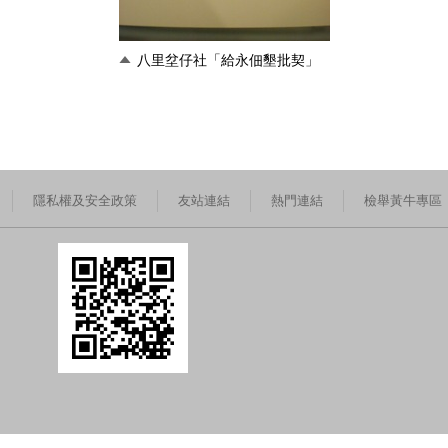
八里坌仔社「給永佃墾批契」
隱私權及安全政策
友站連結
熱門連結
檢舉黃牛專區