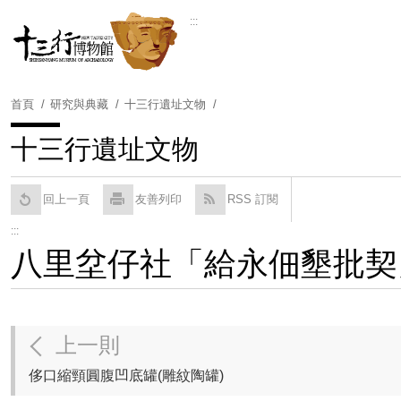
跳
:::
到
Powered by
Translate
主
要
內
首頁
研究與典藏
十三行遺址文物
容
區
十三行遺址文物
塊
回上一頁
友善列印
RSS 訂閱
:::
八里坌仔社「給永佃墾批契
上一則
侈口縮頸圓腹凹底罐(雕紋陶罐)