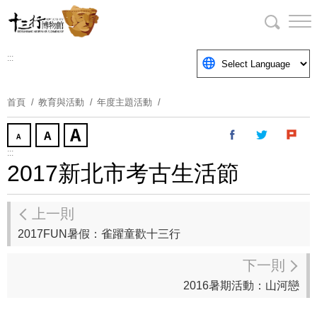
跳
到
主
要
:::
內
容
首頁
教育與活動
年度主題活動
區
塊
:::
2017新北市考古生活節
上一則
2017FUN暑假：雀躍童歡十三行
下一則
2016暑期活動：山河戀