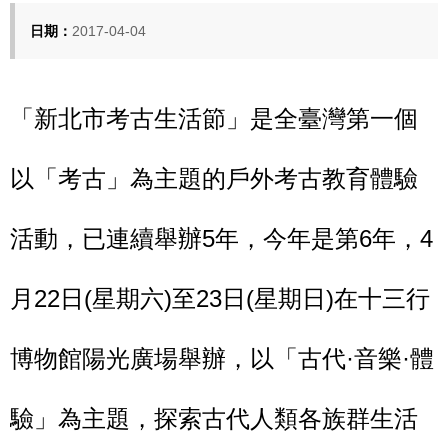
日期：
2017-04-04
「新北市考古生活節」是全臺灣第一個
以「考古」為主題的戶外考古教育體驗
活動，已連續舉辦
5
年，今年是第
6
年，
4
月
22
日
(
星期六
)
至
23
日
(
星期日
)
在十三行
博物館陽光廣場舉辦，以「古代
·
音樂
·
體
驗」為主題，探索古代人類各族群生活