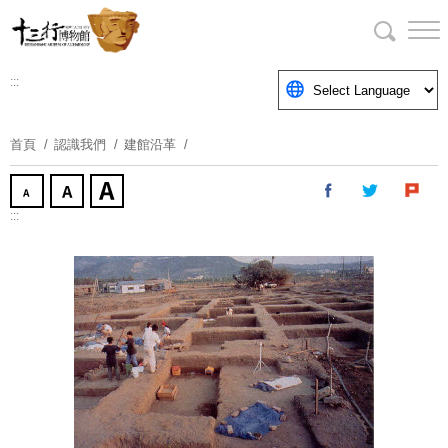
跳
到
主
要
:::
內
容
首頁
認識我們
建館沿革
區
塊
:::