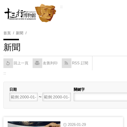
跳
:::
到
Powered by
Translate
主
要
內
首頁
新聞
容
區
新聞
塊
回上一頁
友善列印
RSS 訂閱
:::
日期
關鍵字
開始日期
~
結束日期
2026-01-29