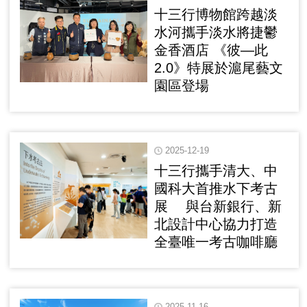
十三行博物館跨越淡
水河攜手淡水將捷鬱
金香酒店 《彼—此
2.0》特展於滬尾藝文
園區登場
2025-12-19
十三行攜手清大、中
國科大首推水下考古
展 與台新銀行、新
北設計中心協力打造
全臺唯一考古咖啡廳
2025-11-16