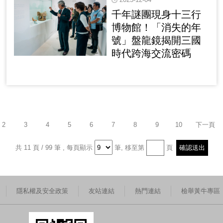
千年謎團現身十三行
博物館！「消失的年
號」盤龍鏡揭開三國
時代跨海交流密碼
2
3
4
5
6
7
8
9
10
下一頁
共 11 頁 / 99 筆
,
每頁顯示
筆,
移至第
頁
隱私權及安全政策
友站連結
熱門連結
檢舉黃牛專區