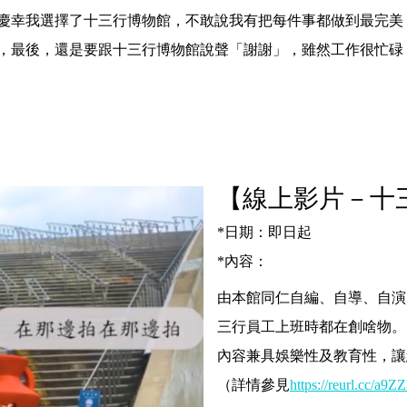
慶幸我選擇了十三行博物館，不敢說我有把每件事都做到最完美
，最後，還是要跟十三行博物館說聲「謝謝」，雖然工作很忙碌
【線上影片－十
*
日期：即日起
*
內容：
由本館同仁自編、自導、自演
三行員工上班時都在創啥物。
內容兼具娛樂性及教育性，讓
（
詳情參見
https://reurl.cc/a9