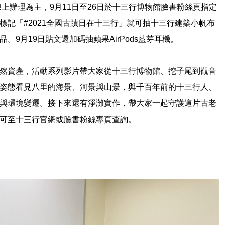
線上辦理為主，
9
月
11
日至
26
日於十三行博物館臉書粉絲頁指定
標記「
#2021
全國古蹟日在十三行」就可抽十三行建築小帆布
品。
9
月
19
日貼文還加碼抽蘋果
AirPods
藍芽耳機。
然資產，活動系列影片帶大家從十三行博物館、挖子尾到觀音
姿態看見八里的海景、河景與山景，與千百年前的十三行人、
與環境變遷。接下來還有淨灘實作，帶大家一起守護這片古老
可至十三行官網或臉書粉絲專頁查詢。