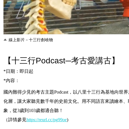
線上影片－十三行創啥物
【十三行Podcast─考古愛講古】
*
日期：即日起
*
內容：
國內難得少見的考古主題
Podcast
，以八里十三行為基地向世界
化層，讓大家聽見數千年的史前文化。用不同語言來讀繪本、
象，從
3
歲到
103
歲都適合聽！
（
詳情參見
https://reurl.cc/pg99oe
)