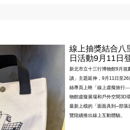
線上抽獎結合八
日活動9月11日
新北市立十三行博物館
9
月規
讀」主題延伸，
9
月
11
日至
26
絲專頁上映「線上虛擬旅行—
物館虛擬展場和戶外空間
3D
最新上檔的「面面具到─部落
覽陸續推出線上互動體驗。