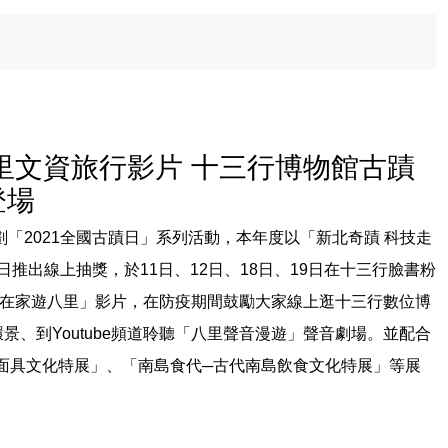
里文資旅行影片 十三行博物館古蹟
登場
劃「
2021
全國古蹟日」系列活動，本年度以「新北奇蹟
科技走
日推出線上抽獎，於
11
日、
12
日、
18
日、
19
日在十三行臉書粉
在家遊八里」影片，在防疫期間鼓勵大家線上逛十三行數位博
環景、到
Youtube
頻道聆聽「八里聲音漫遊」聲音劇場。並配合
面具文化特展」、「南島食代─古代南島飲食文化特展」等展