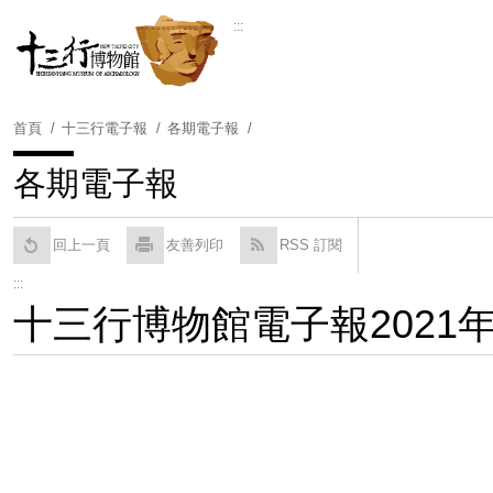
跳
:::
到
Powered by
Translate
主
要
內
首頁
十三行電子報
各期電子報
容
區
各期電子報
塊
回上一頁
友善列印
RSS 訂閱
:::
十三行博物館電子報2021年9