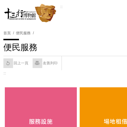
跳
:::
到
Powered by
Translate
主
要
內
首頁
便民服務
容
區
便民服務
塊
回上一頁
友善列印
:::
服務設施
場地租