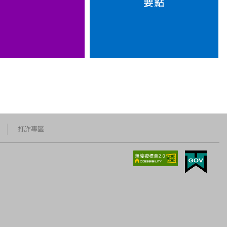
要點
打詐專區